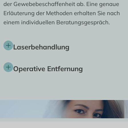
der Gewebebeschaffenheit ab. Eine genaue 
Erläuterung der Methoden erhalten Sie nach 
einem individuellen Beratungsgespräch.
Laserbehandlung
Mithilfe einer 
Laserbehandlung
 wird das 
Operative Entfernung
Gewebe am Muttermal schonend 
abgetragen, ohne auffällige Narbenbildung. 
Bei der 
operativen Entfernung
 des 
Diese Methode eignet sich vor allem bei 
Muttermals schneiden wir das Gewebe unter 
ästhetischen Muttermalentfernungen mit 
lokaler Betäubung und mit mikroskopisch 
gutartigem Gewebe.
kleinen Schnitten schonend heraus. Die 
Wunde wird anschließend mit feinen Fäden 