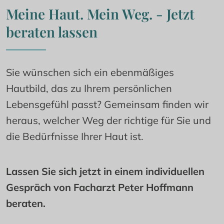
vernäht und ist ebenfalls sehr narbenarm. 
Meine Haut. Mein Weg. - Jetzt 
Diese Methode kommt vor allem bei 
beraten lassen
Hautkrebs, bei Bedarf auch in Kombination 
mit einer histologischen Untersuchung, und 
großen, erhabenen Muttermalen zum Einsatz.
Sie wünschen sich ein ebenmäßiges 
Hautbild, das zu Ihrem persönlichen 
Lebensgefühl passt? Gemeinsam finden wir 
heraus, welcher Weg der richtige für Sie und 
die Bedürfnisse Ihrer Haut ist.
Lassen Sie sich jetzt in einem individuellen 
Gespräch von Facharzt Peter Hoffmann 
beraten.