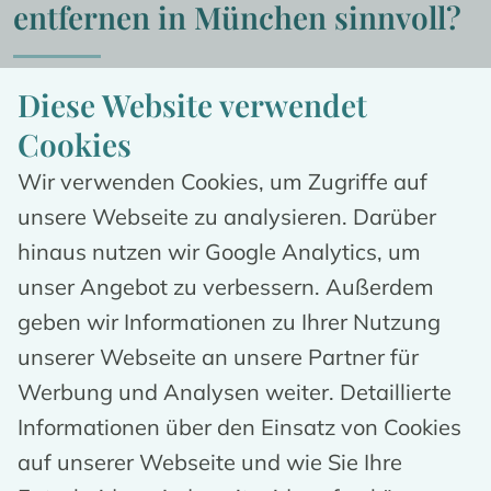
entfernen in München sinnvoll?
Diese Website verwendet
Ein Entfernen von Muttermalen ist dann 
Cookies
sinnvoll, wenn sich Patient:innen 
an der 
Ästhetik
 der Pigmentflecken stören oder 
Wir verwenden Cookies, um Zugriffe auf
funktionelle Einschränkungen
, z.B. durch 
unsere Webseite zu analysieren. Darüber
ständige Reibung entstehen. Auch bei 
hinaus nutzen wir Google Analytics, um
medizinischen Indikationen wie 
Hautkrebs
unser Angebot zu verbessern. Außerdem
sollten betroffene Muttermale entfernt 
geben wir Informationen zu Ihrer Nutzung
werden.
unserer Webseite an unsere Partner für
Werbung und Analysen weiter. Detaillierte
Informationen über den Einsatz von Cookies
Patient:innen, die sich an der
auf unserer Webseite und wie Sie Ihre
Ästhetik ihrer Muttermale stören