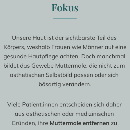
Brustimplantate entfernen
Termin vereinbaren
Fokus
Vor- und Nachsorge
Faltenbehandlung
Bauchnabelkorrektur
Brustvergrößerung mit Eigenfett
Kontakt
Kosten und Finanzierung
Brazilian Butt Lift
Brustwarzenkorrektur
Hyperhidrose
Unsere Haut ist der sichtbarste Teil des 
Gynäkomastie
Körpers, weshalb Frauen wie Männer auf eine 
gesunde Hautpflege achten. Doch manchmal 
bildet das Gewebe Muttermale, die nicht zum 
ästhetischen Selbstbild passen oder sich 
bösartig verändern.
Viele Patient:innen entscheiden sich daher 
aus ästhetischen oder medizinischen 
Gründen, ihre 
Muttermale entfernen
 zu 