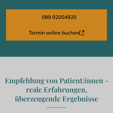
Muttermale erleben Patient:innen einen 
Untersuchung sinnvoll. Für Betroffene 
beschwerdefreien Alltag und verbesserte 
bedeutet das mehr Sicherheit und 
Lebensqualität.
089 92004920
Lebensqualität.
Termin online buchen
Empfehlung von Patient:innen -
reale Erfahrungen,
überzeugende Ergebnisse