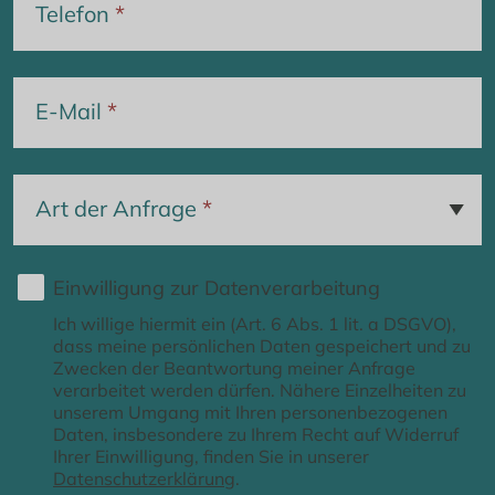
Telefon
*
E-Mail
*
Art der Anfrage
*
Einwilligung zur Datenverarbeitung
Ich willige hiermit ein (Art. 6 Abs. 1 lit. a DSGVO),
dass meine persönlichen Daten gespeichert und zu
Zwecken der Beantwortung meiner Anfrage
verarbeitet werden dürfen. Nähere Einzelheiten zu
unserem Umgang mit Ihren personenbezogenen
Daten, insbesondere zu Ihrem Recht auf Widerruf
Ihrer Einwilligung, finden Sie in unserer
Datenschutzerklärung
.