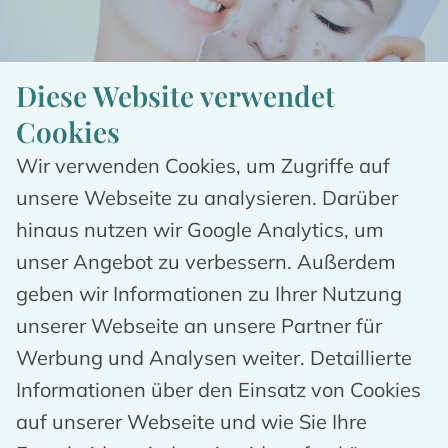
Diese Website verwendet
Cookies
Wir verwenden Cookies, um Zugriffe auf
unsere Webseite zu analysieren. Darüber
hinaus nutzen wir Google Analytics, um
Warum entscheiden sich 
unser Angebot zu verbessern. Außerdem
Patient:innen für eine 
geben wir Informationen zu Ihrer Nutzung
Narbenbehandlung in München?
unserer Webseite an unsere Partner für
Werbung und Analysen weiter. Detaillierte
Informationen über den Einsatz von Cookies
Für eine Narbenbehandlung in München 
auf unserer Webseite und wie Sie Ihre
entscheiden sich häufig Patient:innen, wenn 