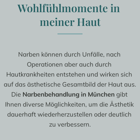
Brustimplantate entfernen
Termin vereinbaren
Wohlfühlmomente in 
Vor- und Nachsorge
Faltenbehandlung
Bauchnabelkorrektur
Brustvergrößerung mit Eigenfett
Kontakt
Kosten und Finanzierung
meiner Haut
Brazilian Butt Lift
Brustwarzenkorrektur
Hyperhidrose
Gynäkomastie
Narben können durch Unfälle, nach 
Operationen aber auch durch 
Hautkrankheiten entstehen und wirken sich 
auf das ästhetische Gesamtbild der Haut aus. 
Die 
Narbenbehandlung in München
 gibt 
Ihnen diverse Möglichkeiten, um die Ästhetik 
dauerhaft wiederherzustellen oder deutlich 
zu verbessern.