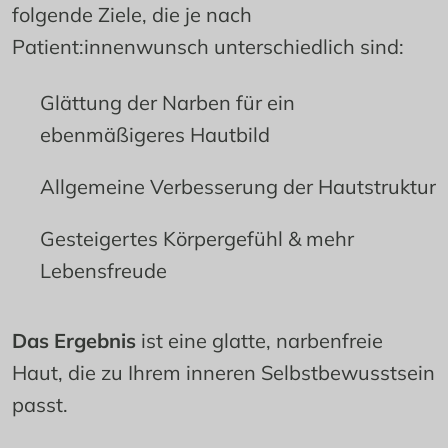
folgende Ziele, die je nach 
Unterspritzen mit Gewebefüllern
: 
Patient:innenwunsch unterschiedlich sind:
Eingesunkene Narben lassen sich von 
innen sanft aufpolstern, sodass die Haut 
Glättung der Narben für ein 
ebenmäßiger wirkt
ebenmäßigeres Hautbild
Allgemeine Verbesserung der Hautstruktur
Gesteigertes Körpergefühl & mehr 
Lebensfreude
Das Ergebnis
 ist eine glatte, narbenfreie 
Haut, die zu Ihrem inneren Selbstbewusstsein 
passt.