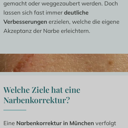
München ➔
gemacht oder weggezaubert werden. Doch 
lassen sich fast immer 
deutliche 
Lasertherapie: 
Durch Lichtimpulse wird 
Verbesserungen
 erzielen, welche die eigene 
das Narbengewebe sanft abgetragen und 
Akzeptanz der Narbe erleichtern.
die Neubildung von gesundem Gewebe 
angeregt
Dermabrasion: 
Entfernt sanft und gezielt 
die oberste Hautschicht, um unebene 
Narben zu glätten
Welche Ziele hat eine 
Kryotherapie & Cortison-Injektionen: 
Narbenkorrektur?
Durch den gezielten Einsatz von Kälte oder 
Cortison flacht wucherndes 
Narbengewebe ab und wird weicher
Eine 
Narbenkorrektur in München
 verfolgt 